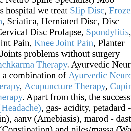
is hospital we treat
Slip Disc
,
Froze
n
, Sciatica, Herniated Disc, Disc
Cervical Disc Prolapse,
Spondylitis
,
int Pain,
Knee Joint Pain
, Planter
 Joints problems without surgery
nchkarma Therapy
. Ayurvedic Neu
 a combination of
Ayurvedic Neur
erapy
,
Acupuncture Therapy
,
Cupi
herapy
. Apart from this, the success
(Headache)
, gas- acidity, petadard -
n), aanv (Amebiasis), marod - dast
(Constipation) and piles/massa (Wa