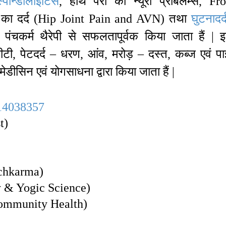
स्पोन्डीलाइटिस
, हाथ पैरों की न्यूरो प्रॉबलम्स, Fr
हे का दर्द (Hip Joint Pain and AVN) तथा
घुटनादर्
 पंचकर्म थैरेपी से सफलतापूर्वक किया जाता हैं | 
टी, पेटदर्द – धरण, आंव, मरोड़ – दस्त, कब्ज एवं पा
ीसिन एवं योगसाधना द्वारा किया जाता हैं |
14038357
t)
nchkarma)
y & Yogic Science)
Community Health)