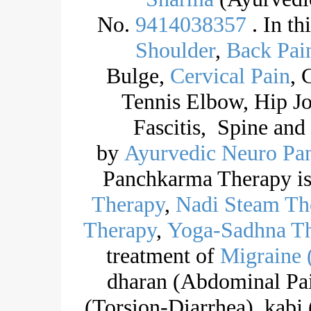
No.
9414038357
. In th
Shoulder
,
Back Pai
Bulge,
Cervical Pain
, 
Tennis Elbow, Hip Jo
Fascitis, Spine and
by
Ayurvedic Neuro Pa
Panchkarma Therapy is
Therapy
,
Nadi Steam Th
Therapy
,
Yoga-Sadhna T
treatment of
Migraine 
dharan (Abdominal Pai
(Torsion-Diarrhea), kabj 