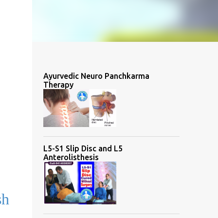
Ayurvedic Neuro Panchkarma
Therapy
L5-S1 Slip Disc and L5
Anterolisthesis
sh