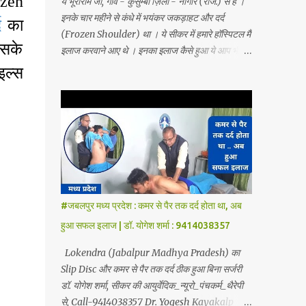
ozen
ये भूराराम जी, गाँव - कुसुम्बी ज़िला - नागौर (राज.) से हैं ।
इनके चार महीने से कंधे में भयंकर जकड़ाहट और दर्द
द
का
(Frozen Shoulder) था । ये सीकर में हमारे हॉस्पिटल मैं
इसके
इलाज करवाने आए थे । इनका इलाज कैसे हुआ ये आप भी
देखे - Dr yogesh sharma Sikar (raj)
इल्स
9414038357 Dr. Yogesh Kaykalp Hospital,
Sikar Founded by Dr. Yogesh Sharma
(Ayurvedic Neuro Spine Specialist) Mob No.
9414038357 . In this hospital we treat Slip
Disc, Frozen Shoulder, Back Pain, Sciatica,
Herniated Disc, Disc Bulge, Cervical Pain,
Cervical Disk Prolapse, Spondylitis, Tennis
Elbow, Hip Joint Pain, Knee Joint Pain,
#जबलपुर मध्य प्रदेश : कमर से पैर तक दर्द होता था, अब
Planter Fascitis, Spine and Joints problems
हुआ सफल इलाज | डॉ. योगेश शर्मा : 9414038357
without surgery by Ayurvedic Neuro
Panchkarma Therapy. Ayurvedic Neuro
Lokendra (Jabalpur Madhya Pradesh) का
Panchkarma Therapy is a combination of
Slip Disc और कमर से पैर तक दर्द ठीक हुआ बिना सर्जरी
Ayurvedic Neuro Therapy, Nadi Steam
डॉ. योगेश शर्मा, सीकर की आयुर्वेदिक_न्यूरो_पंचकर्म_थैरेपी
Therapy, Acupuncture Therapy, Cuping
से, Call-9414038357 Dr. Yogesh Kayakalp