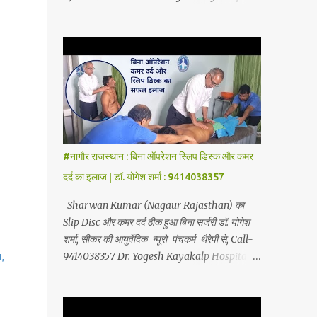
Therapy, Yoga-Sadhna Therapy. Apart from
Hospital, Sikar Founded by Dr. Yogesh
this, the successful treatment of Migraine
Sharma (Ayurvedic Neuro Spine Specialist)
(headache), gas- acidity, petadard - dharan
Mob No. 9414038357 . In this hospital we
(stomach ache-humus), aanv (amoeba),
treat Slip Disc , Frozen Shoulder , Back Pain
marod - dast (to...
, Sciatica, Herniated Disc, Disc Bulge,
Cervical Pain , Cervical Disc Prolapse,
Spondylitis , Tennis Elbow, Hip Joint Pain,
Knee Joint Pain , Planter Fascitis, Spine and
Joints problems without surgery by
#नागौर राजस्थान : बिना ऑपरेशन स्लिप डिस्क और कमर
Ayurvedic Neuro Panchkarma Therapy .
दर्द का इलाज | डॉ. योगेश शर्मा : 9414038357
Ayurvedic Neuro Panchkarma Therapy is a
combination of Ayurvedic Neuro Therapy ,
Sharwan Kumar (Nagaur Rajasthan) का
Nadi Steam Therapy , Acupuncture Therapy
Slip Disc और कमर दर्द ठीक हुआ बिना सर्जरी डॉ. योगेश
, Cuping Therapy , Yoga-Sadhna Therapy .
शर्मा, सीकर की आयुर्वेदिक_न्यूरो_पंचकर्म_थैरेपी से, Call-
Apart from this, the successful treatment of
9414038357 Dr. Yogesh Kayakalp Hospital,
,
Migraine (Headache) , gas- acidity, petadard
Sikar Founded by Dr. Yogesh Sharma
- dharan (Abdominal Pain), aanv (Ame...
(Ayurvedic Neuro Spine Specialist) Mob No.
9414038357 . In this hospital we treat Slip