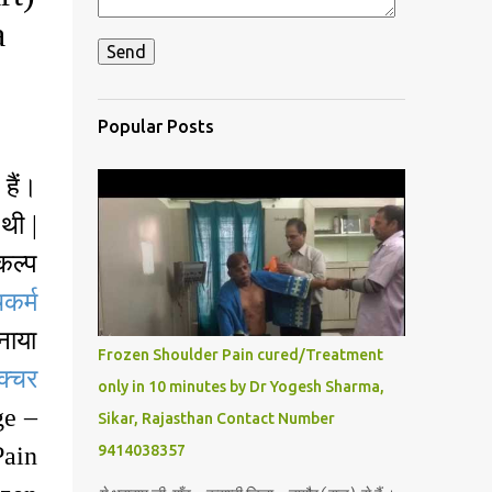
a
Popular Posts
 हैं।
थी |
कल्प
चकर्म
नाया
Frozen Shoulder Pain cured/Treatment
ंक्चर
only in 10 minutes by Dr Yogesh Sharma,
ge –
Sikar, Rajasthan Contact Number
Pain
9414038357