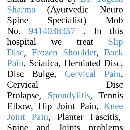
Sharma
(Ayurvedic Neuro
Spine Specialist) Mob
No.
9414038357
. In this
hospital we treat
Slip
Disc
,
Frozen Shoulder
,
Back
Pain
, Sciatica, Herniated Disc,
Disc Bulge,
Cervical Pain
,
Cervical Disc
Prolapse,
Spondylitis
, Tennis
Elbow, Hip Joint Pain,
Knee
Joint Pain
, Planter Fascitis,
Spine and Joints problems