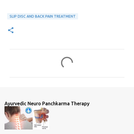
SLIP DISC AND BACK PAIN TREATMENT
C
o
m
m
e
n
Ayurvedic Neuro Panchkarma Therapy
t
s