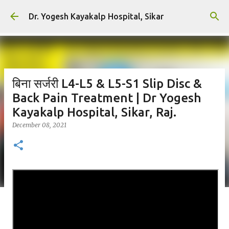
Skip to main content
Dr. Yogesh Kayakalp Hospital, Sikar
बिना सर्जरी L4-L5 & L5-S1 Slip Disc &
Back Pain Treatment | Dr Yogesh
Kayakalp Hospital, Sikar, Raj.
December 08, 2021