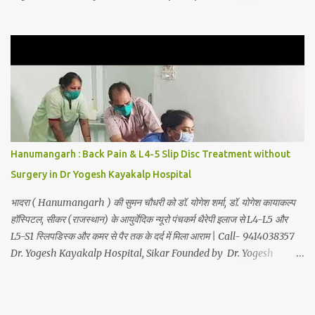
9414038357 . In this hospital we treat Slip Disc , Frozen Shoulder
, Back Pain , Sciatica, Herniated Disc, Disc Bulge, Cervical Pain ,
Cervical Disc Prolapse, Spondylitis , Tennis Elbow, Hip Joint Pain,
Knee Joint Pain , Planter Fascitis, Spine and Joints problems
without surgery by Ayurvedic Neuro Panchkarma Therapy .
Ayurvedic Neuro Panchkarma Therapy is a combination of
Ayurvedic Neuro Therapy , Nadi Steam Therapy , Acupuncture
Therapy , Cuping Therapy , Yoga-Sadhna Therapy . Apart from
this, the successful treatment of Migraine (Headache) , gas-
Hanumangarh : Back Pain & L4-5 Slip Disc Treatment without
acidity, petadard - dharan (Abdominal Pain), aanv (Amebiasis),
Surgery in Dr Yogesh Kayakalp Hospital
mar...
भादरा ( Hanumangarh ) की सुमन चौधरी को डॉ. योगेश शर्मा, डॉ. योगेश कायाकल्प
हॉस्पिटल, सीकर (राजस्थान) के आयुर्वेदिक न्यूरो पंचकर्म थैरेपी इलाज से L4-L5 और
L5-S1 स्लिपडिस्क और कमर से पैर तक के दर्द में मिला आराम | Call- 9414038357
Dr. Yogesh Kayakalp Hospital, Sikar Founded by Dr. Yogesh
Sharma (Ayurvedic Neuro Spine Specialist) Mob No. 9414038357 .
In this hospital we treat Slip Disc , Frozen Shoulder , Back Pain ,
Sciatica, Herniated Disc, Disc Bulge, Cervical Pain , Cervical Disc