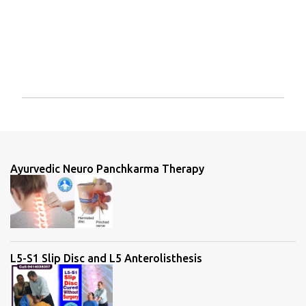
P
o
s
t
a
Ayurvedic Neuro Panchkarma Therapy
C
o
m
m
e
n
t
L5-S1 Slip Disc and L5 Anterolisthesis