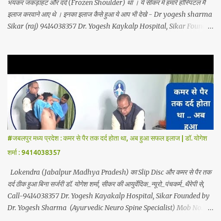
भयंकर जकड़ाहट और दर्द (Frozen Shoulder) था । ये सीकर में हमारे हॉस्पिटल मैं
इलाज करवाने आए थे । इनका इलाज कैसे हुआ ये आप भी देखे - Dr yogesh sharma
Sikar (raj) 9414038357 Dr. Yogesh Kaykalp Hospital, Sikar Founded
by Dr. Yogesh Sharma (Ayurvedic Neuro Spine Specialist) Mob No.
9414038357 . In this hospital we treat Slip Disc, Frozen Shoulder,
Back Pain, Sciatica, Herniated Disc, Disc Bulge, Cervical Pain,
Cervical Disk Prolapse, Spondylitis, Tennis Elbow, Hip Joint Pain,
Knee Joint Pain, Planter Fascitis, Spine and Joints problems
without surgery by Ayurvedic Neuro Panchkarma Therapy.
Ayurvedic Neuro Panchkarma Therapy is a combination of
Ayurvedic Neuro Therapy, Nadi Steam Therapy, Acupuncture
Therapy, Cuping Therapy, Yoga-Sadhna Therapy. Apart from this,
#जबलपुर मध्य प्रदेश : कमर से पैर तक दर्द होता था, अब हुआ सफल इलाज | डॉ. योगेश
the successful treatment of Migraine (headache), gas- acidity,
शर्मा : 9414038357
petadard - dharan (stomach ache-humus), aanv (amoeba), marod
- dast (to...
Lokendra (Jabalpur Madhya Pradesh) का Slip Disc और कमर से पैर तक
दर्द ठीक हुआ बिना सर्जरी डॉ. योगेश शर्मा, सीकर की आयुर्वेदिक_न्यूरो_पंचकर्म_थैरेपी से,
Call-9414038357 Dr. Yogesh Kayakalp Hospital, Sikar Founded by
Dr. Yogesh Sharma (Ayurvedic Neuro Spine Specialist) Mob No.
9414038357 . In this hospital we treat Slip Disc , Frozen Shoulder