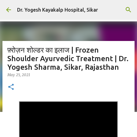
Skip to main content
Dr. Yogesh Kayakalp Hospital, Sikar
फ़्रोज़न शोल्डर का इलाज | Frozen
Shoulder Ayurvedic Treatment | Dr.
Yogesh Sharma, Sikar, Rajasthan
May 25, 2021