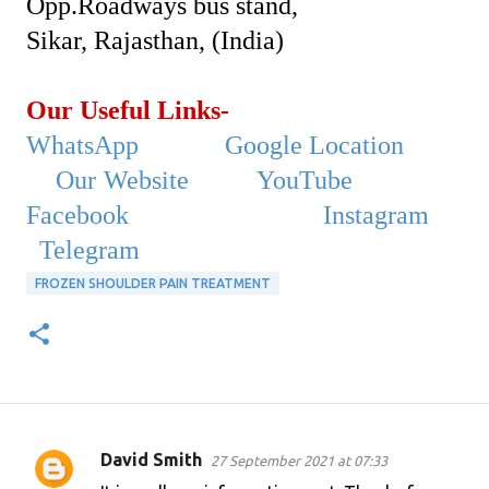
Opp.Roadways bus stand,
Sikar, Rajasthan, (India)
Our Useful Links-
WhatsApp
Google Location
Our Website
YouTube
Facebook
Instagram
Telegram
FROZEN SHOULDER PAIN TREATMENT
David Smith
27 September 2021 at 07:33
C