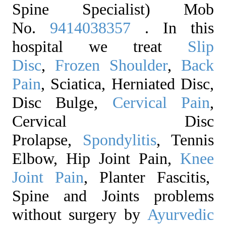
Spine Specialist) Mob
No.
9414038357
. In this
hospital we treat
Slip
Disc
,
Frozen Shoulder
,
Back
Pain
, Sciatica, Herniated Disc,
Disc Bulge,
Cervical Pain
,
Cervical Disc
Prolapse,
Spondylitis
, Tennis
Elbow, Hip Joint Pain,
Knee
Joint Pain
, Planter Fascitis,
Spine and Joints problems
without surgery by
Ayurvedic