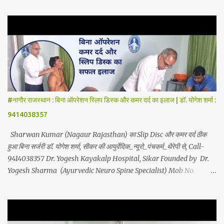
, Back Pain , Sciatica, Herniated Disc, Disc Bulge, Cervical Pain ,
Cervical Disc Prolapse, Spondylitis , Tennis Elbow, Hip Joint Pain,
Knee Joint Pain , Planter Fascitis, Spine and Joints problems
without surgery by Ayurvedic Neuro Panchkarma Therapy .
Ayurvedic Neuro Panchkarma Therapy is a combination of
Ayurvedic Neuro Therapy , Nadi Steam Therapy , Acupuncture
Therapy , Cuping Therapy , Yoga-Sadhna Therapy . Apart from
this, the successful treatment of Migraine (Headache) , gas-
#नागौर राजस्थान : बिना ऑपरेशन स्लिप डिस्क और कमर दर्द का इलाज | डॉ. योगेश शर्मा :
acidity, petadard - dharan (Abdominal Pain), aanv (Ame...
9414038357
Sharwan Kumar (Nagaur Rajasthan) का Slip Disc और कमर दर्द ठीक
हुआ बिना सर्जरी डॉ. योगेश शर्मा, सीकर की आयुर्वेदिक_न्यूरो_पंचकर्म_थैरेपी से, Call-
9414038357 Dr. Yogesh Kayakalp Hospital, Sikar Founded by Dr.
Yogesh Sharma (Ayurvedic Neuro Spine Specialist) Mob No.
9414038357 . In this hospital we treat Slip Disc , Frozen Shoulder
, Back Pain , Sciatica, Herniated Disc, Disc Bulge, Cervical Pain ,
Cervical Disc Prolapse, Spondylitis , Tennis Elbow, Hip Joint Pain,
Knee Joint Pain , Planter Fascitis, Spine and Joints problems