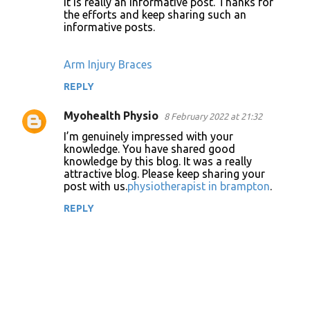
It is really an informative post. Thanks for
o
the efforts and keep sharing such an
informative posts.
m
m
Arm Injury Braces
e
n
REPLY
t
Myohealth Physio
8 February 2022 at 21:32
s
I’m genuinely impressed with your
knowledge. You have shared good
knowledge by this blog. It was a really
attractive blog. Please keep sharing your
post with us.
physiotherapist in brampton
.
REPLY