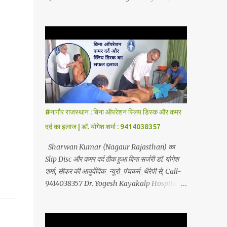
Therapy, Yoga-Sadhna Therapy. Apart from
Hospital, Sikar Founded by Dr. Yogesh
this, the successful treatment of Migraine
Sharma (Ayurvedic Neuro Spine Specialist)
(headache), gas- acidity, petadard - dharan
Mob No. 9414038357 . In this hospital we
(stomach ache-humus), aanv (amoeba),
treat Slip Disc , Frozen Shoulder , Back Pain
marod - dast (to...
, Sciatica, Herniated Disc, Disc Bulge,
Cervical Pain , Cervical Disc Prolapse,
Spondylitis , Tennis Elbow, Hip Joint Pain,
Knee Joint Pain , Planter Fascitis, Spine and
Joints problems without surgery by
#नागौर राजस्थान : बिना ऑपरेशन स्लिप डिस्क और कमर
Ayurvedic Neuro Panchkarma Therapy .
दर्द का इलाज | डॉ. योगेश शर्मा : 9414038357
Ayurvedic Neuro Panchkarma Therapy is a
combination of Ayurvedic Neuro Therapy ,
Sharwan Kumar (Nagaur Rajasthan) का
Nadi Steam Therapy , Acupuncture Therapy
Slip Disc और कमर दर्द ठीक हुआ बिना सर्जरी डॉ. योगेश
, Cuping Therapy , Yoga-Sadhna Therapy .
शर्मा, सीकर की आयुर्वेदिक_न्यूरो_पंचकर्म_थैरेपी से, Call-
Apart from this, the successful treatment of
9414038357 Dr. Yogesh Kayakalp Hospital,
Migraine (Headache) , gas- acidity, petadard
Sikar Founded by Dr. Yogesh Sharma
- dharan (Abdominal Pain), aanv (Ame...
(Ayurvedic Neuro Spine Specialist) Mob No.
9414038357 . In this hospital we treat Slip