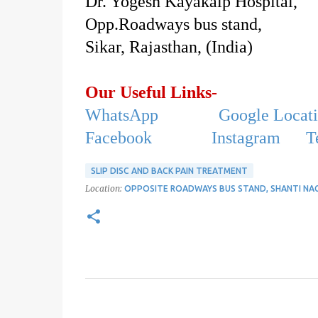
Dr. Yogesh Kayakalp Hospital,
Opp.Roadways bus stand,
Sikar, Rajasthan, (India)
Our Useful Links-
WhatsApp
Google Locat
Facebook
Instagram
T
SLIP DISC AND BACK PAIN TREATMENT
Location:
OPPOSITE ROADWAYS BUS STAND, SHANTI NAGAR
C