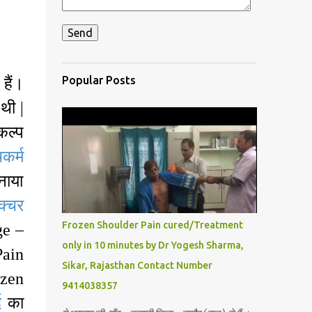
Popular Posts
 हैं।
थी |
कल्प
चकर्म
नाया
ंक्चर
Frozen Shoulder Pain cured/Treatment
ge –
only in 10 minutes by Dr Yogesh Sharma,
Pain
Sikar, Rajasthan Contact Number
ozen
9414038357
द
का