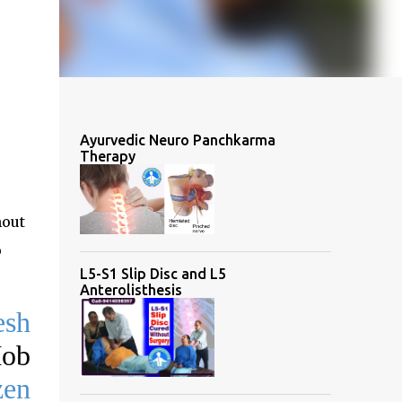
Ayurvedic Neuro Panchkarma
Therapy
hout
p
L5-S1 Slip Disc and L5
Anterolisthesis
esh
ob
zen