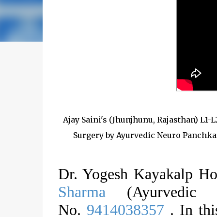
Ajay Saini's (Jhunjhunu, Rajasthan) L1-
Surgery by Ayurvedic Neuro Panchka
Dr. Yogesh Kayakalp Ho
Sharma
(Ayurvedic N
No.
9414038357
. In thi