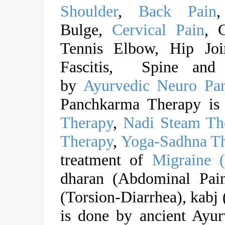
Shoulder
,
Back Pain
,
Bulge,
Cervical Pain
, 
Tennis Elbow, Hip Jo
Fascitis, Spine and 
by
Ayurvedic Neuro Pa
Panchkarma Therapy is
Therapy
,
Nadi Steam Th
Therapy
,
Yoga-Sadhna T
treatment of
Migraine 
dharan (Abdominal Pain
(Torsion-Diarrhea), kabj 
is done by ancient Ayu