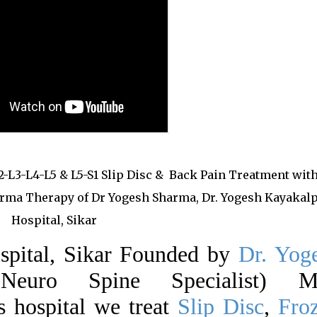
L2-L3-L4-L5 & L5-S1 Slip Disc & Back Pain Treatment wit
rma Therapy of Dr Yogesh Sharma, Dr. Yogesh Kayakal
Hospital, Sikar
spital, Sikar Founded by
Dr. Yog
euro Spine Specialist) M
s hospital we treat
Slip Disc
,
Fro