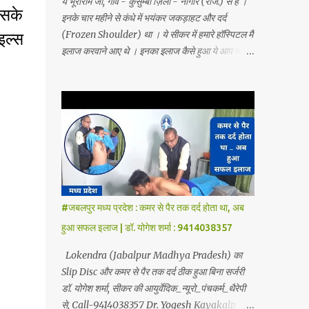
ये भूराराम जी, गाँव - कुसुम्बी ज़िला - नागौर (राज.) से हैं ।
इसके
इनके चार महीने से कंधे में भयंकर जकड़ाहट और दर्द
(Frozen Shoulder) था । ये सीकर में हमारे हॉस्पिटल मैं
इल्स
इलाज करवाने आए थे । इनका इलाज कैसे हुआ ये आप भी
देखे - Dr yogesh sharma Sikar (raj)
9414038357 Dr. Yogesh Kaykalp Hospital,
Sikar Founded by Dr. Yogesh Sharma
(Ayurvedic Neuro Spine Specialist) Mob No.
9414038357 . In this hospital we treat Slip
Disc, Frozen Shoulder, Back Pain, Sciatica,
Herniated Disc, Disc Bulge, Cervical Pain,
Cervical Disk Prolapse, Spondylitis, Tennis
Elbow, Hip Joint Pain, Knee Joint Pain,
#जबलपुर मध्य प्रदेश : कमर से पैर तक दर्द होता था, अब
Planter Fascitis, Spine and Joints problems
हुआ सफल इलाज | डॉ. योगेश शर्मा : 9414038357
without surgery by Ayurvedic Neuro
Panchkarma Therapy. Ayurvedic Neuro
Lokendra (Jabalpur Madhya Pradesh) का
Panchkarma Therapy is a combination of
Slip Disc और कमर से पैर तक दर्द ठीक हुआ बिना सर्जरी
Ayurvedic Neuro Therapy, Nadi Steam
डॉ. योगेश शर्मा, सीकर की आयुर्वेदिक_न्यूरो_पंचकर्म_थैरेपी
Therapy, Acupuncture Therapy, Cuping
से, Call-9414038357 Dr. Yogesh Kayakalp