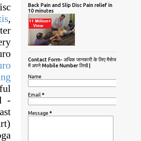
isc
Back Pain and Slip Disc Pain relief in
10 minutes
is
,
ter
ery
uro
Contact Form- अधिक जानकारी के लिए मैसेज
uro
में अपने Mobile Number लिखें |
ing
Name
ful
Email
*
d -
ast
Message
*
rt)
oga