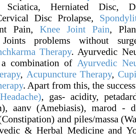
 Sciatica, Herniated Disc, D
Cervical Disc Prolapse,
Spondylit
int Pain,
Knee Joint Pain
, Plan
Joints problems without surg
nchkarma Therapy
. Ayurvedic Ne
 a combination of
Ayurvedic Ne
erapy
,
Acupuncture Therapy
,
Cup
herapy
. Apart from this, the success
(Headache)
, gas- acidity, petadar
), aanv (Amebiasis), marod - d
(Constipation) and piles/massa (Wa
rvedic & Herbal Medicine and Y