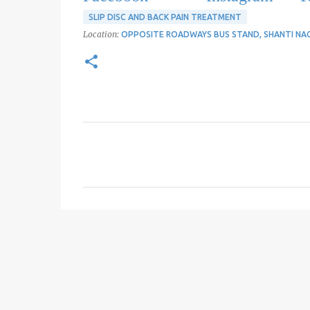
SLIP DISC AND BACK PAIN TREATMENT
Location:
OPPOSITE ROADWAYS BUS STAND, SHANTI NAGAR
C
o
m
m
e
n
t
s