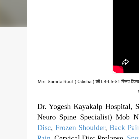
Mrs. Samita Rout ( Odisha ) की L4-L5-S1 स्लिप डिस्क और क
Dr. Yogesh Kayakalp Hospital, 
Neuro Spine Specialist) Mob 
Disc
,
Frozen Shoulder
,
Back Pai
Pain
, Cervical Disc Prolapse,
Spo