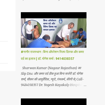
Therapy, Yoga-Sadhna Therapy. Apart from
Hospital, Sikar Founded by Dr. Yogesh
this, the successful treatment of Migraine
Sharma (Ayurvedic Neuro Spine Specialist)
(headache), gas- acidity, petadard - dharan
Mob No. 9414038357 . In this hospital we
(stomach ache-humus), aanv (amoeba),
treat Slip Disc , Frozen Shoulder , Back Pain
marod - dast (to...
, Sciatica, Herniated Disc, Disc Bulge,
Cervical Pain , Cervical Disc Prolapse,
Spondylitis , Tennis Elbow, Hip Joint Pain,
Knee Joint Pain , Planter Fascitis, Spine and
Joints problems without surgery by
#नागौर राजस्थान : बिना ऑपरेशन स्लिप डिस्क और कमर
Ayurvedic Neuro Panchkarma Therapy .
दर्द का इलाज | डॉ. योगेश शर्मा : 9414038357
Ayurvedic Neuro Panchkarma Therapy is a
combination of Ayurvedic Neuro Therapy ,
Sharwan Kumar (Nagaur Rajasthan) का
Nadi Steam Therapy , Acupuncture Therapy
Slip Disc और कमर दर्द ठीक हुआ बिना सर्जरी डॉ. योगेश
, Cuping Therapy , Yoga-Sadhna Therapy .
शर्मा, सीकर की आयुर्वेदिक_न्यूरो_पंचकर्म_थैरेपी से, Call-
Apart from this, the successful treatment of
9414038357 Dr. Yogesh Kayakalp Hospital,
Migraine (Headache) , gas- acidity, petadard
Sikar Founded by Dr. Yogesh Sharma
- dharan (Abdominal Pain), aanv (Ame...
(Ayurvedic Neuro Spine Specialist) Mob No.
9414038357 . In this hospital we treat Slip