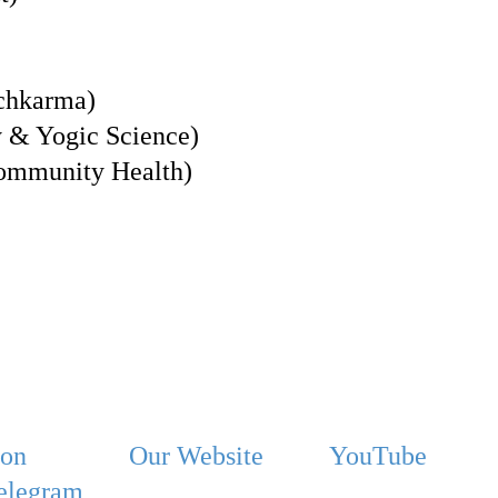
nchkarma)
y & Yogic Science)
Community Health)
ion
Our Website
YouTube
elegram