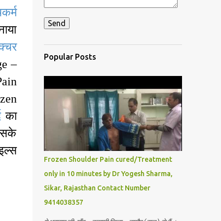
चकर्म
नाया
ंक्चर
Popular Posts
ge –
Pain
ozen
द
का
इसके
इल्स
Frozen Shoulder Pain cured/Treatment
only in 10 minutes by Dr Yogesh Sharma,
Sikar, Rajasthan Contact Number
9414038357