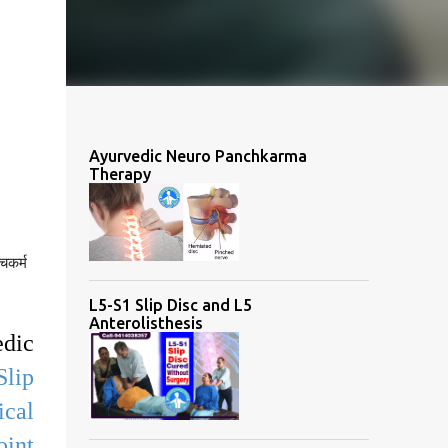
Ayurvedic Neuro Panchkarma
Therapy
कर्म 
L5-S1 Slip Disc and L5
Anterolisthesis
dic
Slip
ical
oint