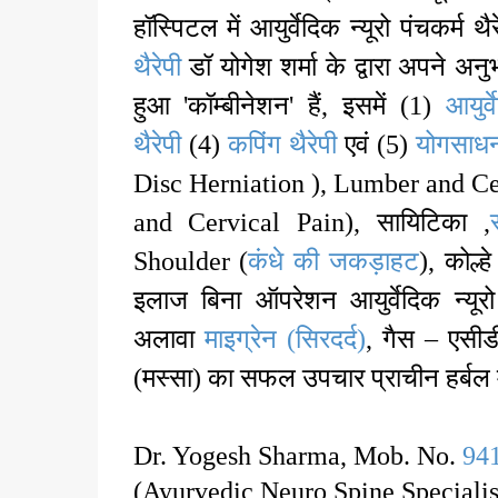
हॉस्पिटल में आयुर्वेदिक न्यूरो पंचकर्म थ
थैरेपी
डॉ योगेश शर्मा के द्वारा अपने
हुआ 'कॉम्बीनेशन' हैं, इसमें (1)
आयुर्व
थैरेपी
(4)
कपिंग थैरेपी
एवं (5)
योगसाधना
Disc Herniation ), Lumber and C
and Cervical Pain), सायिटिका ,
Shoulder (
कंधे की जकड़ाहट
), कोल्
इलाज बिना ऑपरेशन आयुर्वेदिक न्यूरो
अलावा
माइग्रेन (सिरदर्द)
, गैस – एसीडी
(मस्सा) का सफल उपचार प्राचीन हर्बल मेड
Dr. Yogesh Sharma, Mob. No.
94
(Ayurvedic Neuro Spine Specialis