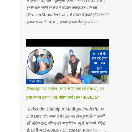
ये भूराराम जी, गाँव - कुसुम्बी ज़िला - नागौर (राज.) से हैं ।
इनके चार महीने से कंधे में भयंकर जकड़ाहट और दर्द
(Frozen Shoulder) था । ये सीकर में हमारे हॉस्पिटल मैं
इलाज करवाने आए थे । इनका इलाज कैसे हुआ ये आप भी
देखे - Dr yogesh sharma Sikar (raj)
9414038357 Dr. Yogesh Kaykalp Hospital,
Sikar Founded by Dr. Yogesh Sharma
(Ayurvedic Neuro Spine Specialist) Mob No.
9414038357 . In this hospital we treat Slip
Disc, Frozen Shoulder, Back Pain, Sciatica,
Herniated Disc, Disc Bulge, Cervical Pain,
Cervical Disk Prolapse, Spondylitis, Tennis
Elbow, Hip Joint Pain, Knee Joint Pain,
#जबलपुर मध्य प्रदेश : कमर से पैर तक दर्द होता था, अब
Planter Fascitis, Spine and Joints problems
हुआ सफल इलाज | डॉ. योगेश शर्मा : 9414038357
without surgery by Ayurvedic Neuro
Panchkarma Therapy. Ayurvedic Neuro
Lokendra (Jabalpur Madhya Pradesh) का
Panchkarma Therapy is a combination of
Slip Disc और कमर से पैर तक दर्द ठीक हुआ बिना सर्जरी
Ayurvedic Neuro Therapy, Nadi Steam
डॉ. योगेश शर्मा, सीकर की आयुर्वेदिक_न्यूरो_पंचकर्म_थैरेपी
Therapy, Acupuncture Therapy, Cuping
से, Call-9414038357 Dr. Yogesh Kayakalp