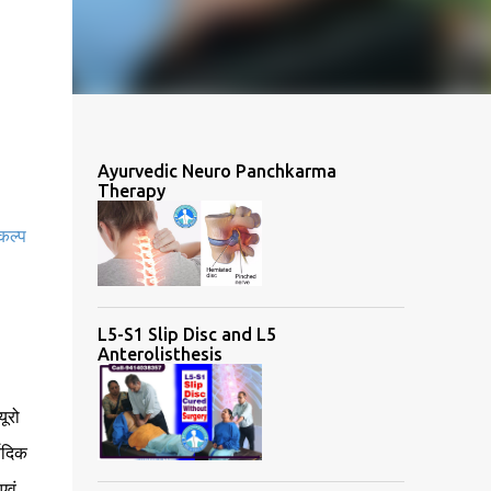
Ayurvedic Neuro Panchkarma
Therapy
कल्प
L5-S1 Slip Disc and L5
Anterolisthesis
यूरो
ेदिक
एवं