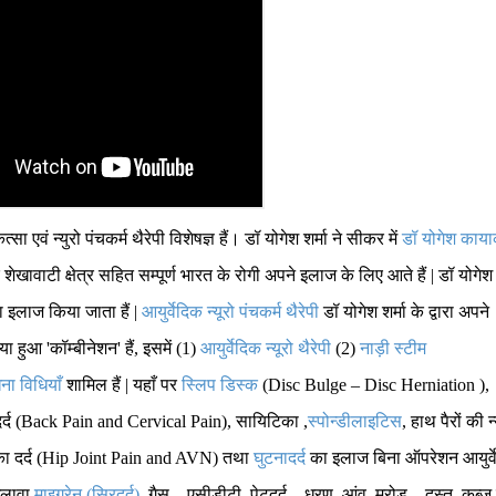
सा एवं न्युरो पंचकर्म थैरेपी विशेषज्ञ हैं। डॉ योगेश शर्मा ने सीकर में
डॉ योगेश काया
ावाटी क्षेत्र सहित सम्पूर्ण भारत के रोगी अपने इलाज के लिए आते हैं | डॉ योगेश
ारा इलाज किया जाता हैं |
आयुर्वेदिक न्यूरो पंचकर्म थैरेपी
डॉ योगेश शर्मा के द्वारा अपने
ुआ 'कॉम्बीनेशन' हैं, इसमें (1)
आयुर्वेदिक न्यूरो थैरेपी
(2)
नाड़ी स्टीम
ा विधियाँ
शामिल हैं | यहाँ पर
स्लिप डिस्क
(Disc Bulge – Disc Herniation ),
 दर्द (Back Pain and Cervical Pain), सायिटिका ,
स्पोन्डीलाइटिस
, हाथ पैरों की न्
े का दर्द (Hip Joint Pain and AVN) तथा
घुटनादर्द
का इलाज बिना ऑपरेशन आयुर्व
 अलावा
माइग्रेन (सिरदर्द)
, गैस – एसीडीटी, पेटदर्द – धरण, आंव, मरोड़ – दस्त, कब्ज 