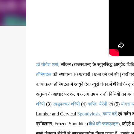
डॉ योगेश शर्मा
, सीकर (राजस्थान) के सुप्रसिद्ध आयुर्वेद चिकित्
हॉस्पिटल
की स्थापना 10 फरवरी 1998 को की थी | यहाँ पर शेख
कायाकल्प हॉस्पिटल में आयुर्वेदिक न्यूरो पंचकर्म थैरेपी के द्व
अनुभव के आधार पर अलग अलग उपचार की विधियों का बनाया ह
थैरेपी
(3)
एक्यूपंक्चर थैरेपी
(4)
कपिंग थैरेपी
एवं (5)
योगसाधन
Lumber and Cervical
Spondylosis
,
कमर
दर्द
एवं गर्दन
प्रॉबलम्स, Frozen Shoulder (
कंधे की जकड़ाहट
), कोल्ह
न्यूरो पंचकर्म थैरेपी से सफलतापूर्वक किया जाता हैं | इसके