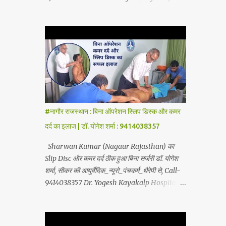
Therapy, Yoga-Sadhna Therapy. Apart from
Hospital, Sikar Founded by Dr. Yogesh
this, the successful treatment of Migraine
Sharma (Ayurvedic Neuro Spine Specialist)
(headache), gas- acidity, petadard - dharan
Mob No. 9414038357 . In this hospital we
(stomach ache-humus), aanv (amoeba),
treat Slip Disc , Frozen Shoulder , Back Pain
marod - dast (to...
, Sciatica, Herniated Disc, Disc Bulge,
Cervical Pain , Cervical Disc Prolapse,
Spondylitis , Tennis Elbow, Hip Joint Pain,
Knee Joint Pain , Planter Fascitis, Spine and
Joints problems without surgery by
#नागौर राजस्थान : बिना ऑपरेशन स्लिप डिस्क और कमर
Ayurvedic Neuro Panchkarma Therapy .
दर्द का इलाज | डॉ. योगेश शर्मा : 9414038357
Ayurvedic Neuro Panchkarma Therapy is a
combination of Ayurvedic Neuro Therapy ,
Sharwan Kumar (Nagaur Rajasthan) का
Nadi Steam Therapy , Acupuncture Therapy
Slip Disc और कमर दर्द ठीक हुआ बिना सर्जरी डॉ. योगेश
, Cuping Therapy , Yoga-Sadhna Therapy .
शर्मा, सीकर की आयुर्वेदिक_न्यूरो_पंचकर्म_थैरेपी से, Call-
Apart from this, the successful treatment of
9414038357 Dr. Yogesh Kayakalp Hospital,
Migraine (Headache) , gas- acidity, petadard
Sikar Founded by Dr. Yogesh Sharma
- dharan (Abdominal Pain), aanv (Ame...
(Ayurvedic Neuro Spine Specialist) Mob No.
9414038357 . In this hospital we treat Slip