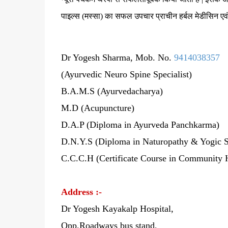
पाइल्स (मस्सा) का सफल उपचार प्राचीन हर्बल मेडीसिन एवं य
Dr Yogesh Sharma, Mob. No.
9414038357
(Ayurvedic Neuro Spine Specialist)
B.A.M.S (Ayurvedacharya)
M.D (Acupuncture)
D.A.P (Diploma in Ayurveda Panchkarma)
D.N.Y.S (Diploma in Naturopathy & Yogic 
C.C.C.H (Certificate Course in Community 
Address :-
Dr Yogesh Kayakalp Hospital,
Opp.Roadways bus stand,