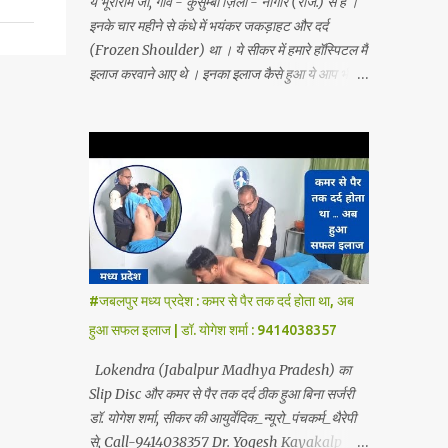
ये भूराराम जी, गाँव - कुसुम्बी ज़िला - नागौर (राज.) से हैं ।
इनके चार महीने से कंधे में भयंकर जकड़ाहट और दर्द
(Frozen Shoulder) था । ये सीकर में हमारे हॉस्पिटल मैं
इलाज करवाने आए थे । इनका इलाज कैसे हुआ ये आप भी
देखे - Dr yogesh sharma Sikar (raj)
9414038357 Dr. Yogesh Kaykalp Hospital,
Sikar Founded by Dr. Yogesh Sharma
(Ayurvedic Neuro Spine Specialist) Mob No.
9414038357 . In this hospital we treat Slip
Disc, Frozen Shoulder, Back Pain, Sciatica,
Herniated Disc, Disc Bulge, Cervical Pain,
Cervical Disk Prolapse, Spondylitis, Tennis
Elbow, Hip Joint Pain, Knee Joint Pain,
#जबलपुर मध्य प्रदेश : कमर से पैर तक दर्द होता था, अब
Planter Fascitis, Spine and Joints problems
हुआ सफल इलाज | डॉ. योगेश शर्मा : 9414038357
without surgery by Ayurvedic Neuro
Panchkarma Therapy. Ayurvedic Neuro
Lokendra (Jabalpur Madhya Pradesh) का
Panchkarma Therapy is a combination of
Slip Disc और कमर से पैर तक दर्द ठीक हुआ बिना सर्जरी
Ayurvedic Neuro Therapy, Nadi Steam
डॉ. योगेश शर्मा, सीकर की आयुर्वेदिक_न्यूरो_पंचकर्म_थैरेपी
Therapy, Acupuncture Therapy, Cuping
से, Call-9414038357 Dr. Yogesh Kayakalp