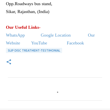
Opp.Roadways bus stand,
Sikar, Rajasthan, (India)
Our Useful Links-
WhatsApp
Google Location
Our
Website
YouTube
Facebook
SLIP DISC TREATMENT-TESTIMONIAL
C
o
m
m