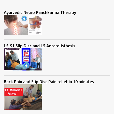
e
n
Ayurvedic Neuro Panchkarma Therapy
t
s
L5-S1 Slip Disc and L5 Anterolisthesis
Back Pain and Slip Disc Pain relief in 10 minutes