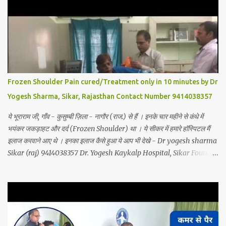
Frozen Shoulder Pain cured/Treatment only in 10 minutes by Dr
Yogesh Sharma, Sikar, Rajasthan Contact Number 9414038357
ये भूराराम जी, गाँव - कुसुम्बी ज़िला - नागौर (राज.) से हैं । इनके चार महीने से कंधे में
भयंकर जकड़ाहट और दर्द (Frozen Shoulder) था । ये सीकर में हमारे हॉस्पिटल मैं
इलाज करवाने आए थे । इनका इलाज कैसे हुआ ये आप भी देखे - Dr yogesh sharma
Sikar (raj) 9414038357 Dr. Yogesh Kaykalp Hospital, Sikar Founded
by Dr. Yogesh Sharma (Ayurvedic Neuro Spine Specialist) Mob No.
9414038357 . In this hospital we treat Slip Disc, Frozen Shoulder,
Back Pain, Sciatica, Herniated Disc, Disc Bulge, Cervical Pain,
Cervical Disk Prolapse, Spondylitis, Tennis Elbow, Hip Joint Pain,
Knee Joint Pain, Planter Fascitis, Spine and Joints problems
without surgery by Ayurvedic Neuro Panchkarma Therapy.