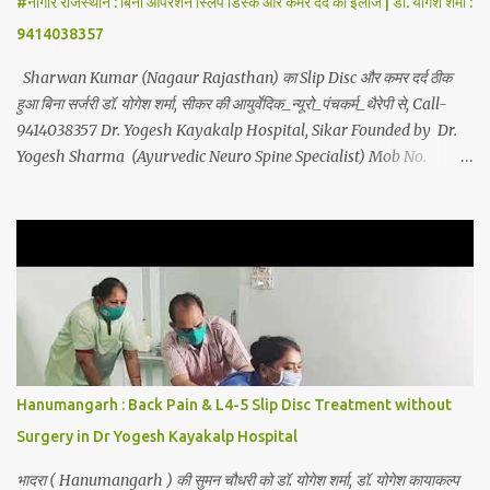
#नागौर राजस्थान : बिना ऑपरेशन स्लिप डिस्क और कमर दर्द का इलाज | डॉ. योगेश शर्मा :
acidity, petadard - dharan (Abdominal Pain), aanv (Ame...
9414038357
Sharwan Kumar (Nagaur Rajasthan) का Slip Disc और कमर दर्द ठीक
हुआ बिना सर्जरी डॉ. योगेश शर्मा, सीकर की आयुर्वेदिक_न्यूरो_पंचकर्म_थैरेपी से, Call-
9414038357 Dr. Yogesh Kayakalp Hospital, Sikar Founded by Dr.
Yogesh Sharma (Ayurvedic Neuro Spine Specialist) Mob No.
9414038357 . In this hospital we treat Slip Disc , Frozen Shoulder
, Back Pain , Sciatica, Herniated Disc, Disc Bulge, Cervical Pain ,
Cervical Disc Prolapse, Spondylitis , Tennis Elbow, Hip Joint Pain,
Knee Joint Pain , Planter Fascitis, Spine and Joints problems
without surgery by Ayurvedic Neuro Panchkarma Therapy .
Ayurvedic Neuro Panchkarma Therapy is a combination of
Ayurvedic Neuro Therapy , Nadi Steam Therapy , Acupuncture
Therapy , Cuping Therapy , Yoga-Sadhna Therapy . Apart from
this, the successful treatment of Migraine (Headache) , gas-
Hanumangarh : Back Pain & L4-5 Slip Disc Treatment without
acidity, petadard - dharan (Abdominal Pain), aanv (Amebiasis),
Surgery in Dr Yogesh Kayakalp Hospital
mar...
भादरा ( Hanumangarh ) की सुमन चौधरी को डॉ. योगेश शर्मा, डॉ. योगेश कायाकल्प