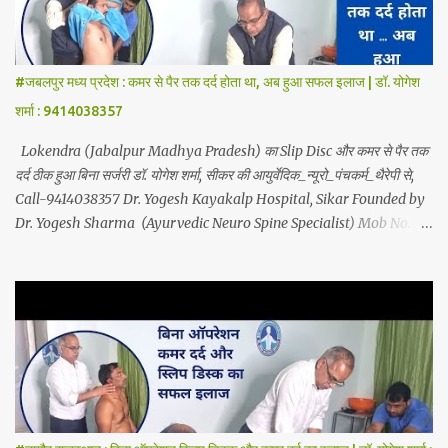
Ayurvedic Neuro Panchkarma Therapy is a combination of
Ayurvedic Neuro Therapy, Nadi Steam Therapy, Acupuncture
Therapy, Cuping Therapy, Yoga-Sadhna Therapy. Apart from this,
#जबलपुर मध्य प्रदेश : कमर से पैर तक दर्द होता था, अब हुआ सफल इलाज | डॉ. योगेश
the successful treatment of Migraine (headache), gas- acidity,
शर्मा : 9414038357
petadard - dharan (stomach ache-humus), aanv (amoeba), marod
- dast (to...
Lokendra (Jabalpur Madhya Pradesh) का Slip Disc और कमर से पैर तक
दर्द ठीक हुआ बिना सर्जरी डॉ. योगेश शर्मा, सीकर की आयुर्वेदिक_न्यूरो_पंचकर्म_थैरेपी से,
Call-9414038357 Dr. Yogesh Kayakalp Hospital, Sikar Founded by
Dr. Yogesh Sharma (Ayurvedic Neuro Spine Specialist) Mob No.
9414038357 . In this hospital we treat Slip Disc , Frozen Shoulder
, Back Pain , Sciatica, Herniated Disc, Disc Bulge, Cervical Pain ,
Cervical Disc Prolapse, Spondylitis , Tennis Elbow, Hip Joint Pain,
Knee Joint Pain , Planter Fascitis, Spine and Joints problems
without surgery by Ayurvedic Neuro Panchkarma Therapy .
Ayurvedic Neuro Panchkarma Therapy is a combination of
Ayurvedic Neuro Therapy , Nadi Steam Therapy , Acupuncture
Therapy , Cuping Therapy , Yoga-Sadhna Therapy . Apart from
this, the successful treatment of Migraine (Headache) , gas-