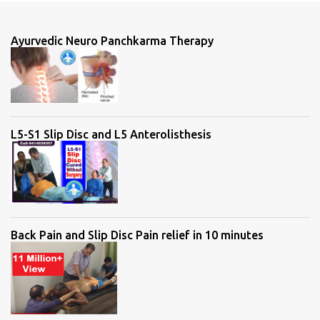
e
n
Ayurvedic Neuro Panchkarma Therapy
t
s
L5-S1 Slip Disc and L5 Anterolisthesis
Back Pain and Slip Disc Pain relief in 10 minutes