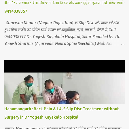
#नागौर राजस्थान : बिना ऑपरेशन स्लिप डिस्क और कमर दर्द का इलाज | डॉ. योगेश शर्मा :
acidity, petadard - dharan (Abdominal Pain), aanv (Ame...
9414038357
Sharwan Kumar (Nagaur Rajasthan) का Slip Disc और कमर दर्द ठीक
हुआ बिना सर्जरी डॉ. योगेश शर्मा, सीकर की आयुर्वेदिक_न्यूरो_पंचकर्म_थैरेपी से, Call-
9414038357 Dr. Yogesh Kayakalp Hospital, Sikar Founded by Dr.
Yogesh Sharma (Ayurvedic Neuro Spine Specialist) Mob No.
9414038357 . In this hospital we treat Slip Disc , Frozen Shoulder
, Back Pain , Sciatica, Herniated Disc, Disc Bulge, Cervical Pain ,
Cervical Disc Prolapse, Spondylitis , Tennis Elbow, Hip Joint Pain,
Knee Joint Pain , Planter Fascitis, Spine and Joints problems
without surgery by Ayurvedic Neuro Panchkarma Therapy .
Ayurvedic Neuro Panchkarma Therapy is a combination of
Ayurvedic Neuro Therapy , Nadi Steam Therapy , Acupuncture
Therapy , Cuping Therapy , Yoga-Sadhna Therapy . Apart from
this, the successful treatment of Migraine (Headache) , gas-
Hanumangarh : Back Pain & L4-5 Slip Disc Treatment without
acidity, petadard - dharan (Abdominal Pain), aanv (Amebiasis),
Surgery in Dr Yogesh Kayakalp Hospital
mar...
भादरा ( Hanumangarh ) की सुमन चौधरी को डॉ. योगेश शर्मा, डॉ. योगेश कायाकल्प