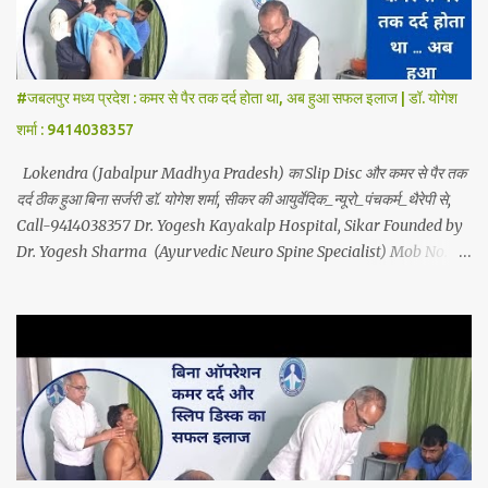
without surgery by Ayurvedic Neuro Panchkarma Therapy.
Ayurvedic Neuro Panchkarma Therapy is a combination of
Ayurvedic Neuro Therapy, Nadi Steam Therapy, Acupuncture
Therapy, Cuping Therapy, Yoga-Sadhna Therapy. Apart from this,
#जबलपुर मध्य प्रदेश : कमर से पैर तक दर्द होता था, अब हुआ सफल इलाज | डॉ. योगेश
the successful treatment of Migraine (headache), gas- acidity,
शर्मा : 9414038357
petadard - dharan (stomach ache-humus), aanv (amoeba), marod
- dast (to...
Lokendra (Jabalpur Madhya Pradesh) का Slip Disc और कमर से पैर तक
दर्द ठीक हुआ बिना सर्जरी डॉ. योगेश शर्मा, सीकर की आयुर्वेदिक_न्यूरो_पंचकर्म_थैरेपी से,
Call-9414038357 Dr. Yogesh Kayakalp Hospital, Sikar Founded by
Dr. Yogesh Sharma (Ayurvedic Neuro Spine Specialist) Mob No.
9414038357 . In this hospital we treat Slip Disc , Frozen Shoulder
, Back Pain , Sciatica, Herniated Disc, Disc Bulge, Cervical Pain ,
Cervical Disc Prolapse, Spondylitis , Tennis Elbow, Hip Joint Pain,
Knee Joint Pain , Planter Fascitis, Spine and Joints problems
without surgery by Ayurvedic Neuro Panchkarma Therapy .
Ayurvedic Neuro Panchkarma Therapy is a combination of
Ayurvedic Neuro Therapy , Nadi Steam Therapy , Acupuncture
Therapy , Cuping Therapy , Yoga-Sadhna Therapy . Apart from
this, the successful treatment of Migraine (Headache) , gas-