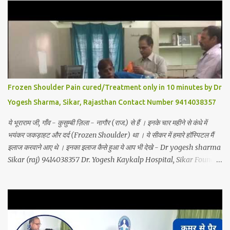
Frozen Shoulder Pain cured/Treatment only in 10 minutes by Dr
Yogesh Sharma, Sikar, Rajasthan Contact Number 9414038357
ये भूराराम जी, गाँव - कुसुम्बी ज़िला - नागौर (राज.) से हैं । इनके चार महीने से कंधे में
भयंकर जकड़ाहट और दर्द (Frozen Shoulder) था । ये सीकर में हमारे हॉस्पिटल मैं
इलाज करवाने आए थे । इनका इलाज कैसे हुआ ये आप भी देखे - Dr yogesh sharma
Sikar (raj) 9414038357 Dr. Yogesh Kaykalp Hospital, Sikar Founded
by Dr. Yogesh Sharma (Ayurvedic Neuro Spine Specialist) Mob No.
9414038357 . In this hospital we treat Slip Disc, Frozen Shoulder,
Back Pain, Sciatica, Herniated Disc, Disc Bulge, Cervical Pain,
Cervical Disk Prolapse, Spondylitis, Tennis Elbow, Hip Joint Pain,
Knee Joint Pain, Planter Fascitis, Spine and Joints problems