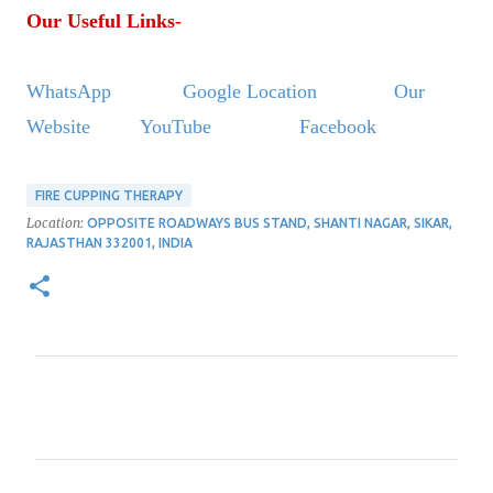
Our Useful Links-
WhatsApp
Google Location
Our
Website
YouTube
Facebook
FIRE CUPPING THERAPY
Location:
OPPOSITE ROADWAYS BUS STAND, SHANTI NAGAR, SIKAR,
RAJASTHAN 332001, INDIA
C
o
m
m