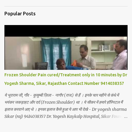
Popular Posts
Frozen Shoulder Pain cured/Treatment only in 10 minutes by Dr
Yogesh Sharma, Sikar, Rajasthan Contact Number 9414038357
ये भूराराम जी, गाँव - कुसुम्बी ज़िला - नागौर (राज.) से हैं । इनके चार महीने से कंधे में
भयंकर जकड़ाहट और दर्द (Frozen Shoulder) था । ये सीकर में हमारे हॉस्पिटल मैं
इलाज करवाने आए थे । इनका इलाज कैसे हुआ ये आप भी देखे - Dr yogesh sharma
Sikar (raj) 9414038357 Dr. Yogesh Kaykalp Hospital, Sikar Founded
by Dr. Yogesh Sharma (Ayurvedic Neuro Spine Specialist) Mob No.
9414038357 . In this hospital we treat Slip Disc, Frozen Shoulder,