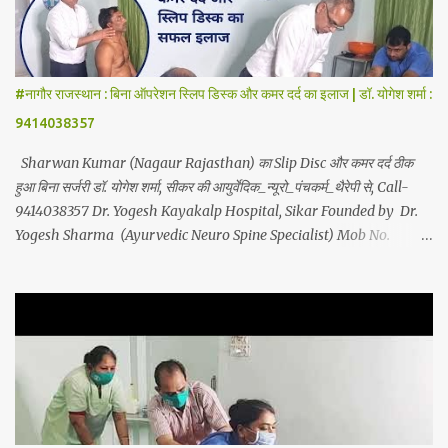
Ayurvedic Neuro Panchkarma Therapy is a combination of
Ayurvedic Neuro Therapy , Nadi Steam Therapy , Acupuncture
Therapy , Cuping Therapy , Yoga-Sadhna Therapy . Apart from
this, the successful treatment of Migraine (Headache) , gas-
#नागौर राजस्थान : बिना ऑपरेशन स्लिप डिस्क और कमर दर्द का इलाज | डॉ. योगेश शर्मा :
acidity, petadard - dharan (Abdominal Pain), aanv (Ame...
9414038357
Sharwan Kumar (Nagaur Rajasthan) का Slip Disc और कमर दर्द ठीक
हुआ बिना सर्जरी डॉ. योगेश शर्मा, सीकर की आयुर्वेदिक_न्यूरो_पंचकर्म_थैरेपी से, Call-
9414038357 Dr. Yogesh Kayakalp Hospital, Sikar Founded by Dr.
Yogesh Sharma (Ayurvedic Neuro Spine Specialist) Mob No.
9414038357 . In this hospital we treat Slip Disc , Frozen Shoulder
, Back Pain , Sciatica, Herniated Disc, Disc Bulge, Cervical Pain ,
Cervical Disc Prolapse, Spondylitis , Tennis Elbow, Hip Joint Pain,
Knee Joint Pain , Planter Fascitis, Spine and Joints problems
without surgery by Ayurvedic Neuro Panchkarma Therapy .
Ayurvedic Neuro Panchkarma Therapy is a combination of
Ayurvedic Neuro Therapy , Nadi Steam Therapy , Acupuncture
Therapy , Cuping Therapy , Yoga-Sadhna Therapy . Apart from