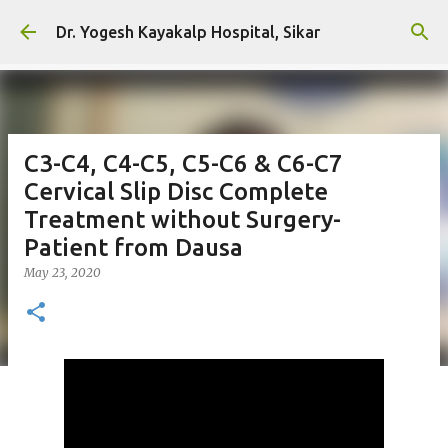
Skip to main content
Dr. Yogesh Kayakalp Hospital, Sikar
C3-C4, C4-C5, C5-C6 & C6-C7
Cervical Slip Disc Complete
Treatment without Surgery-
Patient from Dausa
May 23, 2020