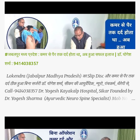
Back Pain, Sciatica, Herniated Disc, Disc Bulge, Cervical Pain,
Cervical Disk Prolapse, Spondylitis, Tennis Elbow, Hip Joint Pain,
Knee Joint Pain, Planter Fascitis, Spine and Joints problems
without surgery by Ayurvedic Neuro Panchkarma Therapy.
Ayurvedic Neuro Panchkarma Therapy is a combination of
Ayurvedic Neuro Therapy, Nadi Steam Therapy, Acupuncture
Therapy, Cuping Therapy, Yoga-Sadhna Therapy. Apart from this,
#जबलपुर मध्य प्रदेश : कमर से पैर तक दर्द होता था, अब हुआ सफल इलाज | डॉ. योगेश
the successful treatment of Migraine (headache), gas- acidity,
शर्मा : 9414038357
petadard - dharan (stomach ache-humus), aanv (amoeba), marod
- dast (to...
Lokendra (Jabalpur Madhya Pradesh) का Slip Disc और कमर से पैर तक
दर्द ठीक हुआ बिना सर्जरी डॉ. योगेश शर्मा, सीकर की आयुर्वेदिक_न्यूरो_पंचकर्म_थैरेपी से,
Call-9414038357 Dr. Yogesh Kayakalp Hospital, Sikar Founded by
Dr. Yogesh Sharma (Ayurvedic Neuro Spine Specialist) Mob No.
9414038357 . In this hospital we treat Slip Disc , Frozen Shoulder
, Back Pain , Sciatica, Herniated Disc, Disc Bulge, Cervical Pain ,
Cervical Disc Prolapse, Spondylitis , Tennis Elbow, Hip Joint Pain,
Knee Joint Pain , Planter Fascitis, Spine and Joints problems
without surgery by Ayurvedic Neuro Panchkarma Therapy .