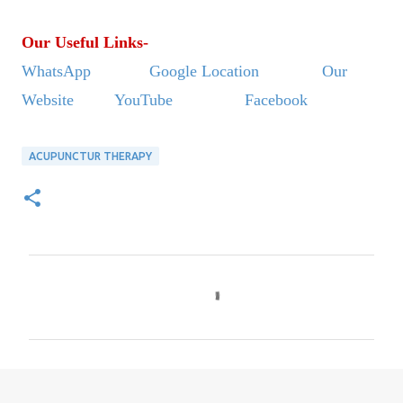
Our Useful Links-
WhatsApp
Google Location
Our
Website
YouTube
Facebook
ACUPUNCTUR THERAPY
C
o
m
m
e