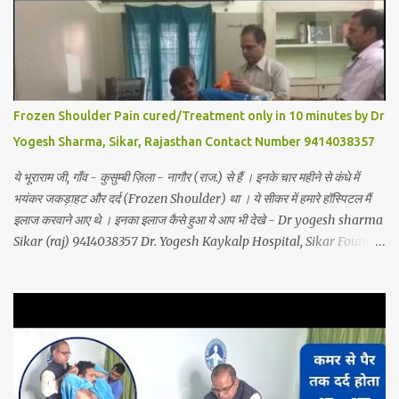
Frozen Shoulder Pain cured/Treatment only in 10 minutes by Dr
Yogesh Sharma, Sikar, Rajasthan Contact Number 9414038357
ये भूराराम जी, गाँव - कुसुम्बी ज़िला - नागौर (राज.) से हैं । इनके चार महीने से कंधे में
भयंकर जकड़ाहट और दर्द (Frozen Shoulder) था । ये सीकर में हमारे हॉस्पिटल मैं
इलाज करवाने आए थे । इनका इलाज कैसे हुआ ये आप भी देखे - Dr yogesh sharma
Sikar (raj) 9414038357 Dr. Yogesh Kaykalp Hospital, Sikar Founded
by Dr. Yogesh Sharma (Ayurvedic Neuro Spine Specialist) Mob No.
9414038357 . In this hospital we treat Slip Disc, Frozen Shoulder,
Back Pain, Sciatica, Herniated Disc, Disc Bulge, Cervical Pain,
Cervical Disk Prolapse, Spondylitis, Tennis Elbow, Hip Joint Pain,
Knee Joint Pain, Planter Fascitis, Spine and Joints problems
without surgery by Ayurvedic Neuro Panchkarma Therapy.
Ayurvedic Neuro Panchkarma Therapy is a combination of