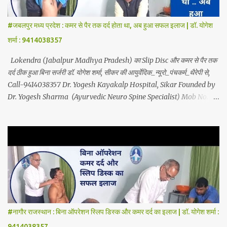
Ayurvedic Neuro Therapy, Nadi Steam Therapy, Acupuncture
Therapy, Cuping Therapy, Yoga-Sadhna Therapy. Apart from this,
#जबलपुर मध्य प्रदेश : कमर से पैर तक दर्द होता था, अब हुआ सफल इलाज | डॉ. योगेश
the successful treatment of Migraine (headache), gas- acidity,
शर्मा : 9414038357
petadard - dharan (stomach ache-humus), aanv (amoeba), marod
- dast (to...
Lokendra (Jabalpur Madhya Pradesh) का Slip Disc और कमर से पैर तक
दर्द ठीक हुआ बिना सर्जरी डॉ. योगेश शर्मा, सीकर की आयुर्वेदिक_न्यूरो_पंचकर्म_थैरेपी से,
Call-9414038357 Dr. Yogesh Kayakalp Hospital, Sikar Founded by
Dr. Yogesh Sharma (Ayurvedic Neuro Spine Specialist) Mob No.
9414038357 . In this hospital we treat Slip Disc , Frozen Shoulder
, Back Pain , Sciatica, Herniated Disc, Disc Bulge, Cervical Pain ,
Cervical Disc Prolapse, Spondylitis , Tennis Elbow, Hip Joint Pain,
Knee Joint Pain , Planter Fascitis, Spine and Joints problems
without surgery by Ayurvedic Neuro Panchkarma Therapy .
Ayurvedic Neuro Panchkarma Therapy is a combination of
Ayurvedic Neuro Therapy , Nadi Steam Therapy , Acupuncture
Therapy , Cuping Therapy , Yoga-Sadhna Therapy . Apart from
this, the successful treatment of Migraine (Headache) , gas-
#नागौर राजस्थान : बिना ऑपरेशन स्लिप डिस्क और कमर दर्द का इलाज | डॉ. योगेश शर्मा :
acidity, petadard - dharan (Abdominal Pain), aanv (Ame...
9414038357